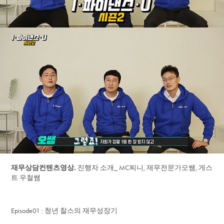
재무상담컨텐츠영상.
진행자 소개_ MC찌니, 재무전문가오쌤, 게스
트 우철쌤
Episode01 : 청년 찰스의 재무성장기