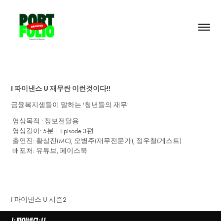
I 파이낸스 U 재무란 이런것이다!!
금융복지샘들이 말하는 '청년들의 재무'
영상목적 : 정보전달용
영상길이: 5분 | Episode 3편
출연진: 황상진(MC), 오병주(재무전문가), 정우철(게스트)
배포처: 유튜브, 페이스북
I 파이낸스 U 시즌2