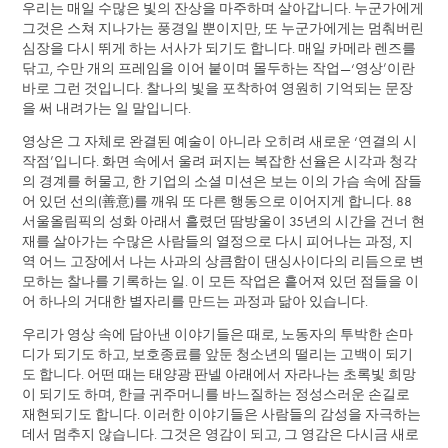
우리는 매일 수많은 빛의 잔상을 마주하며 살아갑니다. 누군가에게
그것은 스쳐 지나가는 풍경일 뿐이지만, 또 누군가에게는 멈춰버린
심장을 다시 뛰게 하는 서사가 되기도 합니다.
매일 카메라 렌즈를
닦고, 수만 개의 프레임을 이어 붙이며 몰두하는 작업—‘영상’이란
바로 그런 것입니다. 찰나의 빛을 포착하여 영원히 기억되는 문장
을 써 내려가는 일 말입니다.
영상은 그 자체로 완결된 예술이 아니라 오히려 새로운 ‘연결의 시
작점’입니다. 화면 속에서 울려 퍼지는 복잡한 선율은 시각과 청각
의 경계를 허물고, 한 기업의 소셜 미션은 보는 이의 가슴 속에 잠들
어 있던 선의(善意)를 깨워 또 다른 행동으로 이어지게 합니다. 88
서울올림픽의 성화 아래서 흘렸던 땀방울이 35년의 시간을 건너 현
재를 살아가는 수많은 사람들의 열정으로 다시 피어나는 과정, 지
역 어느 고장에서 나는 사과의 상큼함이 댄싱사이다의 리듬으로 변
모하는 찰나를 기록하는 일. 이 모든 작업은 흩어져 있던 점들을 이
어 하나의 거대한 별자리를 만드는 과정과 닮아 있습니다.
우리가 영상 속에 담아낸 이야기들은 때로, 노동자의 투박한 손마
디가 되기도 하고, 보호종료를 앞둔 청소년의 떨리는 고백이 되기
도 합니다. 어떤 때는 태양광 판넬 아래에서 자라나는 초록빛 희망
이 되기도 하며, 한글 귀주머니를 바느질하는 정성스러운 손길로
재현되기도 합니다. 이러한 이야기들은 사람들의 감성을 자극하는
데서 멈추지 않습니다. 그것은 영감이 되고, 그 영감은 다시금 새로